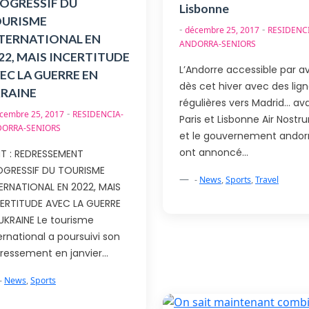
OGRESSIF DU
Lisbonne
URISME
-
-
décembre 25, 2017
RESIDENC
TERNATIONAL EN
ANDORRA-SENIORS
22, MAIS INCERTITUDE
L’Andorre accessible par a
EC LA GUERRE EN
dès cet hiver avec des lig
RAINE
régulières vers Madrid… av
-
cembre 25, 2017
RESIDENCIA-
Paris et Lisbonne Air Nostr
ORRA-SENIORS
et le gouvernement andor
ont annoncé…
T : REDRESSEMENT
OGRESSIF DU TOURISME
-
News
,
Sports
,
Travel
ERNATIONAL EN 2022, MAIS
ERTITUDE AVEC LA GUERRE
UKRAINE Le tourisme
ernational a poursuivi son
ressement en janvier…
-
News
,
Sports