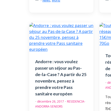
-
News
,
World
To
Andorre : vous voulez
ré
passer un séjour au Pas-
de
de-la-Case ? A partir du 25
fo
novembre, pensez à
-
dé
prendre votre Pass
AND
sanitaire européen
To
-
-
décembre 26, 2017
RESIDENCIA-
ré
ANDORRA-SENIORS
15€