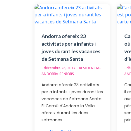
Andorra ofereix 23
Car
activitats per a infants i
où 
joves durant les vacances
vo
de Setmana Santa
d’
-
-
-
décembre 26, 2017
RESIDENCIA-
dé
ANDORRA-SENIORS
AND
Andorra ofereix 23 activitats
Car
per a infants i joves durant les
il 
vacances de Setmana Santa
ave
El Comú d’Andorra la Vella
pé
ofereix durant les dues
se
setmanes…
pr