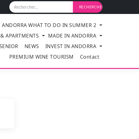
R
e
c
h
ANDORRA WHAT TO DO IN SUMMER 2
e
r
 & APARTMENTS
MADE IN ANDORRA
c
h
 SENIOR
NEWS
INVEST IN ANDORRA
e
PREMIUM WINE TOURISM
Contact
r
: