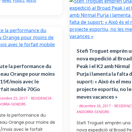
-
News
,
Politics
,
World
Stefi Troguet emprèn u
nova expedició al Broad
ute la performance du
Peak i el K2 amb Nirmal
seau Orange pour moins
Purja i lamenta la falta 
 15€/mois avec le
suport: « Això és el meu
rfait mobile 70Go
projecte esportiu, no le
meves vacances »
-
cembre 25, 2017
RESIDENCIA-
ORRA-SENIORS
-
-
décembre 26, 2017
RESIDENC
ANDORRA-SENIORS
ute la performance du
seau Orange pour moins de
Stefi Troguet emprèn una
/mois avec le forfait
nova expedició al Broad Pe