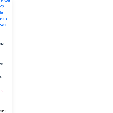
na
de
s
IA-
ak i