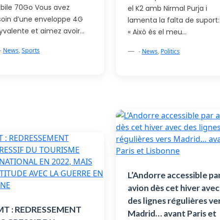
bile 70Go Vous avez
el K2 amb Nirmal Purja i
soin d’une enveloppe 4G
lamenta la falta de suport:
yvalente et aimez avoir…
« Això és el meu…
-
News
,
Sports
-
News
,
Politics
L’Andorre accessible pa
avion dès cet hiver avec
des lignes régulières ve
T : REDRESSEMENT
Madrid… avant Paris et