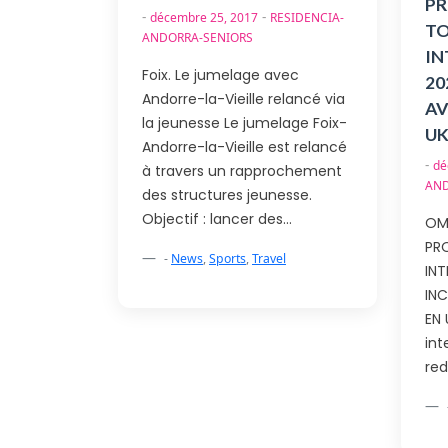
PR
-
-
décembre 25, 2017
RESIDENCIA-
TO
ANDORRA-SENIORS
IN
Foix. Le jumelage avec
20
Andorre-la-Vieille relancé via
AV
la jeunesse Le jumelage Foix-
UK
Andorre-la-Vieille est relancé
-
dé
à travers un rapprochement
AND
des structures jeunesse.
Objectif : lancer des…
OM
PR
-
News
,
Sports
,
Travel
INT
INC
EN 
int
red