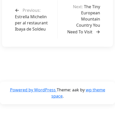
N
Next:
The Tiny
a
Previous:
European
v
Estrella Michelin
Mountain
i
per al restaurant
Country You
Ibaya de Soldeu
g
Need To Visit
a
t
i
o
n
d
e
Powered by WordPress
Theme: aak by
wp theme
l
space
.
’
a