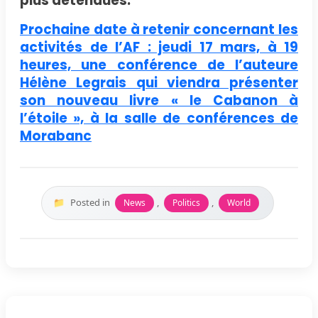
plus détendues.
Prochaine date à retenir concernant les
activités de l’AF : jeudi 17 mars, à 19
heures, une conférence de l’auteure
Hélène Legrais qui viendra présenter
son nouveau livre « le Cabanon à
l’étoile », à la salle de conférences de
Morabanc
Posted in
,
,
News
Politics
World