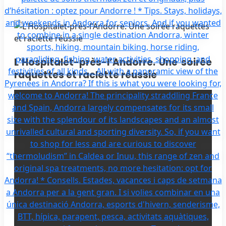
L’Hospitalet-près-l’Andorre. Une soirée
raquettes et raclette réussie