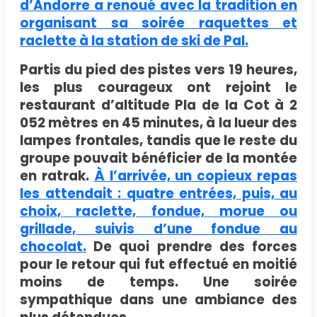
d’Andorre a renoué avec la tradition en
organisant sa soirée raquettes et
raclette à la station de ski de Pal.
Partis du pied des pistes vers 19 heures,
les plus courageux ont rejoint le
restaurant d’altitude Pla de la Cot à 2
052 mètres en 45 minutes, à la lueur des
lampes frontales, tandis que le reste du
groupe pouvait bénéficier de la montée
en ratrak.
À l’arrivée, un copieux repas
les attendait : quatre entrées, puis, au
choix, raclette, fondue, morue ou
grillade, suivis d’une fondue au
chocolat.
De quoi prendre des forces
pour le retour qui fut effectué en moitié
moins de temps. Une soirée
sympathique dans une ambiance des