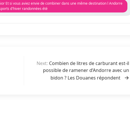
or Et si vous aviez envie de combiner dans une même destination l Andorre
sports d'hiver randonnées été
Next:
Combien de litres de carburant est-il
possible de ramener d’Andorre avec un
bidon ? Les Douanes répondent