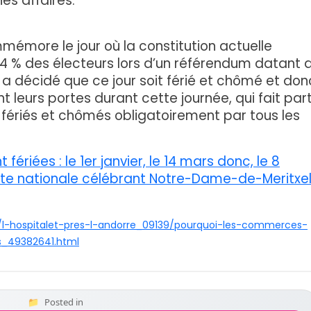
es affaires.
mémore le jour où la constitution actuelle
4 % des électeurs lors d’un référendum datant 
a décidé que ce jour soit férié et chômé et don
t leurs portes durant cette journée, qui fait part
 fériés et chômés obligatoirement par tous les
fériées : le 1er janvier, le 14 mars donc, le 8
fête nationale célébrant Notre-Dame-de-Meritxel
ie/l-hospitalet-pres-l-andorre_09139/pourquoi-les-commerces-
s_49382641.html
Posted in