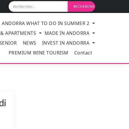
R
e
c
h
ANDORRA WHAT TO DO IN SUMMER 2
e
r
 & APARTMENTS
MADE IN ANDORRA
c
h
 SENIOR
NEWS
INVEST IN ANDORRA
e
PREMIUM WINE TOURISM
Contact
r
:
di