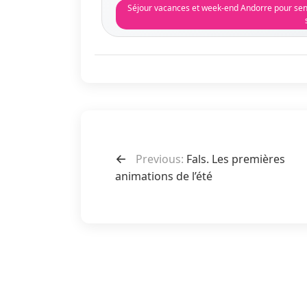
Séjour vacances et week-end Andorre pour seni
N
a
Previous:
Fals. Les premières
animations de l’été
v
i
g
a
t