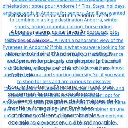
4 bonnes raisons de partir en Andorre cet été
Non, le territoire d’Andorre, ce n’est pas
seulement le paradis du shopping. Escale
à Soldeu, village perché à 1710 mètres
d’altitude.
Non, le territoire d’Andorre, ce n’est pas
seulement le paradis du shopping.
Situées à une poignée de kilomètres de la
frontière française, les Pyrénées
catalanes, offrent d’innombrables
occasions de passer un été mémorable.