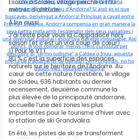
Escale à Soldeu, village perché à 1710
mètres d’altitude.
À lire aussi
J’ai testé pour vous la Cappadoce hors
saison (et c’est un vrai coup de cœur)
1) Pour le VTT
90 % c’est la superficie des espaces
naturels sur le territoire de l’Andorre. Au
cœur de cette nature forestière, le village
de Soldeu, 636 habitants au dernier
recensement, deuxième commune la
plus élevée de la principauté andorrane,
accueille l’une des zones les plus
importantes pour le tourisme d’hiver avec
la station de ski Grandvalira.
En été, les pistes de ski se transforment