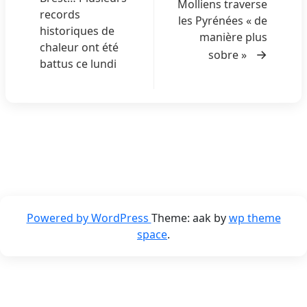
Molliens traverse
g
records
les Pyrénées « de
a
historiques de
manière plus
chaleur ont été
t
sobre »
battus ce lundi
i
o
n
d
e
l
’
a
Powered by WordPress
Theme: aak by
wp theme
space
.
r
t
i
c