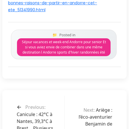
bonnes-raisons-de-partir-en-andorre-cet-
ete_51341990.html
Posted in
Séjour vacances et week-end Andorre pour senior Et
si vous aviez envie de combiner dans une même
destination l Andorre sports d'hiver randonnées été
N
Previous:
a
Next:
Ariège :
Canicule : 42°C à
v
l’éco-aventurier
Nantes, 39,3°C à
Benjamin de
i
Brest… Plusieurs