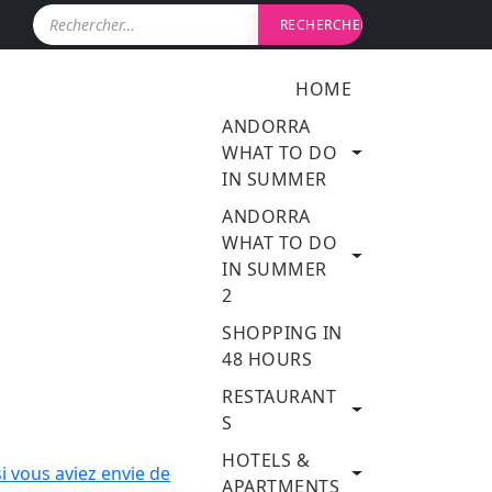
R
e
c
h
HOME
e
r
ANDORRA
c
WHAT TO DO
h
IN SUMMER
e
r
ANDORRA
WHAT TO DO
:
IN SUMMER
2
SHOPPING IN
48 HOURS
RESTAURANT
S
HOTELS &
APARTMENTS