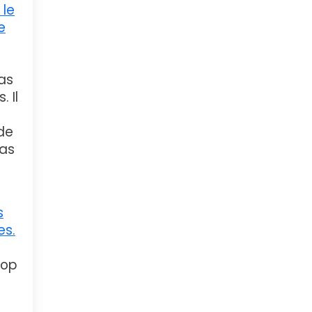
 le
e
q
pas
 Il
de
pas
s
es.
rop