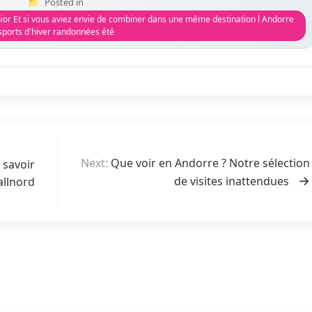
Posted in
or Et si vous aviez envie de combiner dans une même destination l Andorre
sports d'hiver randonnées été
Next:
Que voir en Andorre ? Notre sélection
 savoir
de visites inattendues
allnord