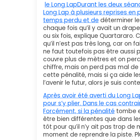
le Long LapDurant les deux séanc
Long Lap à plusieurs reprises en pr
temps perdu et de
déterminer le 
chaque fois qu’il y avait un drap
ou six fois, explique Quartararo. 
qu’il n’est pas très long, car on 
ne faut toutefois pas être aussi 
couvre plus de mètres et on per
chiffre, mais on perd pas mal de
cette pénalité, mais si ça aide l
l’avenir le futur, alors je suis con
Après avoir été averti du Long L
pour s’y plier. Dans le cas contrai
Forcément, si la pénalité
tombe e
être bien différentes que dans le
tôt pour qu’il n’y ait pas trop d
moment de reprendre la piste. Pl