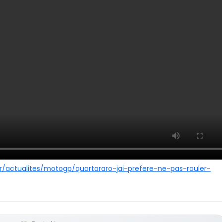
r/actualites/motogp/quartararo-jai-prefere-ne-pas-rouler-