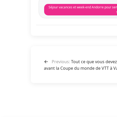
Séjour vacances et week-end Andorre pour seni
N
Previous:
Tout ce que vous devez
a
avant la Coupe du monde de VTT à V
v
i
g
a
t