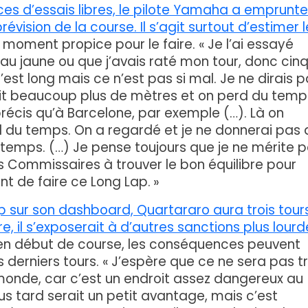
es d’essais libres, le pilote Yamaha a emprunte
évision de la course. Il s’agit surtout d’estimer l
moment propice pour le faire. « Je l’ai essayé
eau jaune ou que j’avais raté mon tour, donc cin
C’est long mais ce n’est pas si mal. Je ne dirais 
fait beaucoup plus de mètres et on perd du temps.
précis qu’à Barcelone, par exemple (…). Là on
d du temps. On a regardé et je ne donnerai pas 
 temps. (…) Je pense toujours que je ne mérite 
es Commissaires à trouver le bon équilibre pour
tent de faire ce Long Lap. »
ap sur son dashboard, Quartararo aura trois tour
re, il s’exposerait à d’autres sanctions plus lourd
n début de course, les conséquences peuvent
s derniers tours. « J’espère que ce ne sera pas t
e monde, car c’est un endroit assez dangereux au
us tard serait un petit avantage, mais c’est