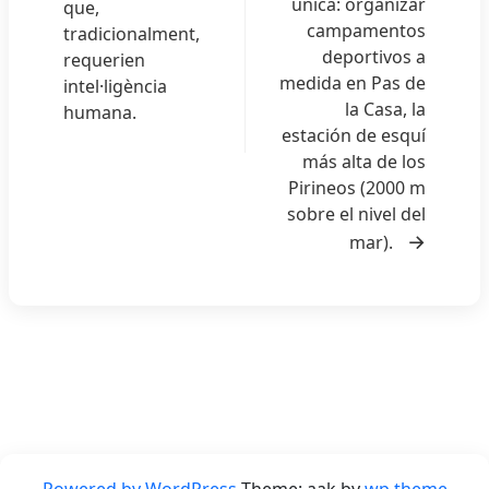
única: organizar
que,
d
campamentos
tradicionalment,
e
deportivos a
requerien
l
medida en Pas de
intel·ligència
la Casa, la
’
humana.
estación de esquí
a
más alta de los
r
Pirineos (2000 m
t
sobre el nivel del
mar).
i
c
l
e
Powered by WordPress
Theme: aak by
wp theme