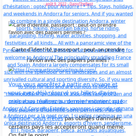
-
août 9, 2022
-
DaisyTheBest
Carte d’identité, passeport : peut-on prendre
l’avion avec des papiers périmés ?
Vous vous apprêtez à partir en voyage et
vous avez déjà réservé vos billets d’avion
mais vous réalisez au dernier moment que
vos papiers d’identité sont périmés. Pas de
panique, vous n’êtes
pas obligés d’annuler,
certains pays les accepteront quand même.
On fait le point