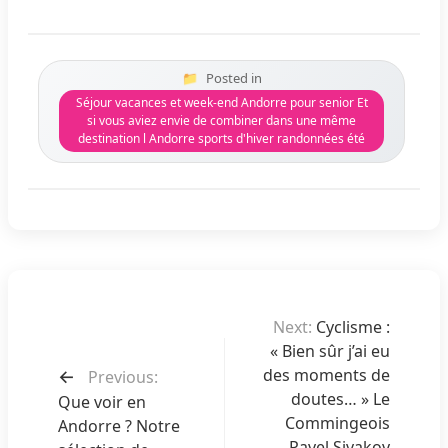
Posted in
Séjour vacances et week-end Andorre pour senior Et
si vous aviez envie de combiner dans une même
destination l Andorre sports d'hiver randonnées été
N
Next:
Cyclisme :
a
« Bien sûr j’ai eu
v
des moments de
Previous:
i
doutes… » Le
Que voir en
g
Commingeois
Andorre ? Notre
Pavel Sivakov