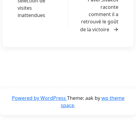
a
sélection de
raconte
visites
t
comment il a
inattendues
i
retrouvé le goût
o
de la victoire
n
d
e
l
’
a
r
Powered by WordPress
Theme: aak by
wp theme
t
space
.
i
c
l