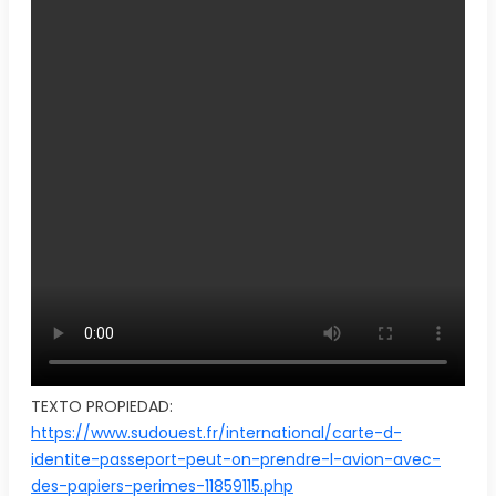
TEXTO PROPIEDAD:
https://www.sudouest.fr/international/carte-d-
identite-passeport-peut-on-prendre-l-avion-avec-
des-papiers-perimes-11859115.php