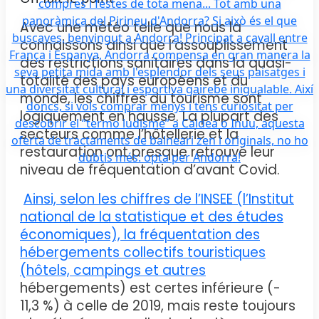
Avec une météo telle que nous la
connaissons ainsi que l’assouplissement
des restrictions sanitaires dans la quasi-
totalité des pays européens et du
monde, les chiffres du tourisme sont
logiquement en hausse. La plupart des
secteurs comme l’hôtellerie et la
restauration ont presque retrouvé leur
niveau de fréquentation d’avant Covid.
Ainsi, selon les chiffres de l’INSEE (l’Institut
national de la statistique et des études
économiques), la fréquentation des
hébergements collectifs touristiques
(hôtels, campings et autres
hébergements) est certes inférieure (-
11,3 %) à celle de 2019, mais reste toujours