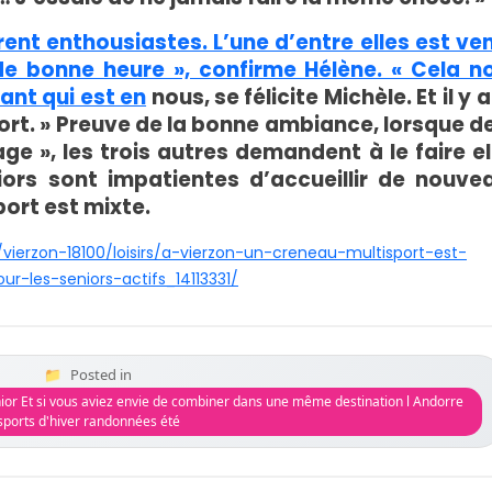
ent enthousiastes. L’une d’entre elles est ve
de bonne heure », confirme Hélène. « Cela n
ant qui est en
nous, se félicite Michèle. Et il y 
rt. » Preuve de la bonne ambiance, lorsque d
ge », les trois autres demandent à le faire el
eniors sont impatientes d’accueillir de nouve
port est mixte.
r/vierzon-18100/loisirs/a-vierzon-un-creneau-multisport-est-
r-les-seniors-actifs_14113331/
Posted in
or Et si vous aviez envie de combiner dans une même destination l Andorre
sports d'hiver randonnées été