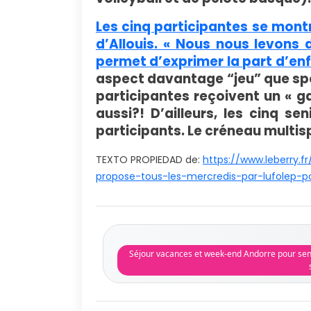
Les cinq participantes se montr
d’Allouis. « Nous nous levons 
permet d’exprimer la part d’enf
aspect davantage “jeu” que spo
participantes reçoivent un « ga
aussi?! D’ailleurs, les cinq s
participants. Le créneau multis
TEXTO PROPIEDAD de:
https://www.leberry.f
propose-tous-les-mercredis-par-lufolep-pou
Séjour vacances et week-end Andorre pour seni