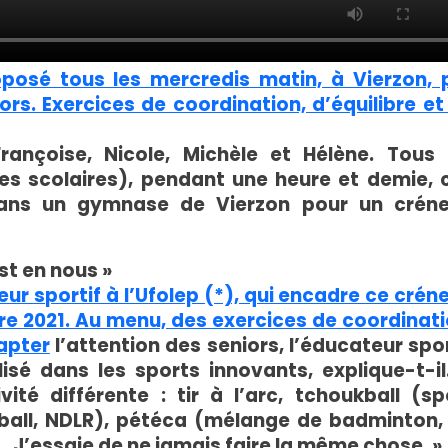
posé tous les mercredis matin, à Vierzon, 
iors. Exercices de coordination, d’équilibre et
Françoise, Nicole, Michèle et Hélène. Tous 
s scolaires), pendant une heure et demie, 
dans un gymnase de Vierzon pour un crén
st en nous »
ur sportif à l’Ufolep (*), qui encadre ce crén
re 2021. Au menu, des exercices de coordinati
apter
l’attention des seniors, l’éducateur spor
lisé dans les sports innovants, explique-t-il
vité différente : tir à l’arc, tchoukball (sp
ball, NDLR), pétéca (mélange de badminton,
… J’essaie de ne jamais faire la même chose. »