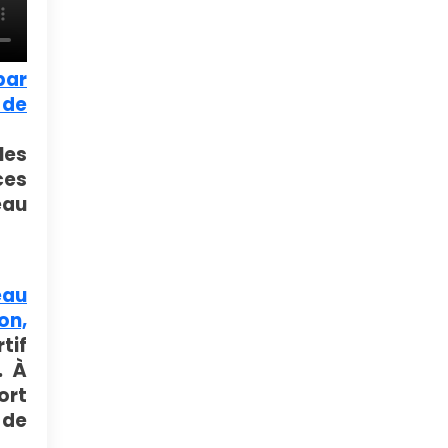
par
 de
les
ces
eau
eau
on,
tif
. À
ort
 de