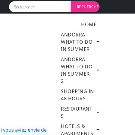
R
e
c
h
HOME
e
r
ANDORRA
c
WHAT TO DO
h
IN SUMMER
e
r
ANDORRA
WHAT TO DO
:
IN SUMMER
2
SHOPPING IN
48 HOURS
RESTAURANT
S
HOTELS &
APARTMENTS